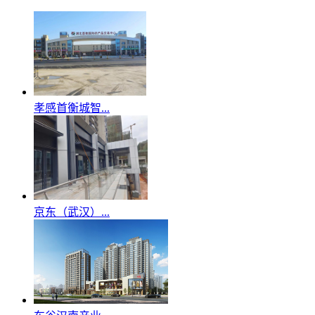
孝感首衡城智...
京东（武汉）...