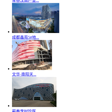
车谷汉南产业...
成都鑫苑5#地...
文华·南阳天...
蕲春李时珍医...